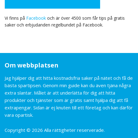
Vi finns på
Facebook
och är över 4500 som får tips på gratis
saker och erbjudanden regelbundet på Facebook.
Om webbplatsen
Jag hjälper dig att hitta kostnadsfria saker på nätet och få de
bästa spartipsen. Genom min guide kan du även tjäna några
extra slantar. Målet är att underlätta för dig att hitta
produkter och tjänster som är gratis samt hjälpa dig att få
extrapengar. Sidan är ej knuten till ett företag och kan därför
vara opartisk.
Copyright © 2026 Alla rättigheter reserverade.