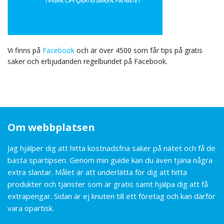
Vi finns på
Facebook
och är över 4500 som får tips på gratis
saker och erbjudanden regelbundet på Facebook.
Om webbplatsen
Jag hjälper dig att hitta kostnadsfria saker på nätet och få de
bästa spartipsen. Genom min guide kan du även tjäna några
extra slantar. Målet är att underlätta för dig att hitta
produkter och tjänster som är gratis samt hjälpa dig att få
extrapengar. Sidan är ej knuten till ett företag och kan därför
vara opartisk.