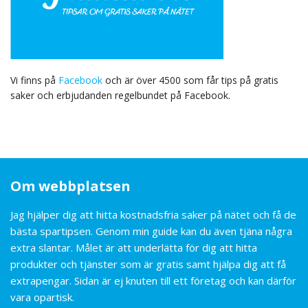
Vi finns på
Facebook
och är över 4500 som får tips på gratis
saker och erbjudanden regelbundet på Facebook.
Om webbplatsen
Jag hjälper dig att hitta kostnadsfria saker på nätet och få de
bästa spartipsen. Genom min guide kan du även tjäna några
extra slantar. Målet är att underlätta för dig att hitta
produkter och tjänster som är gratis samt hjälpa dig att få
extrapengar. Sidan är ej knuten till ett företag och kan därför
vara opartisk.