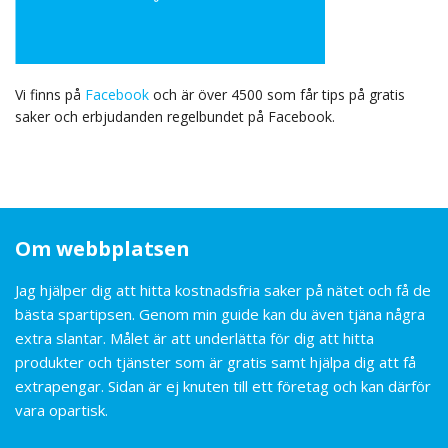
Vi finns på
Facebook
och är över 4500 som får tips på gratis
saker och erbjudanden regelbundet på Facebook.
Om webbplatsen
Jag hjälper dig att hitta kostnadsfria saker på nätet och få de
bästa spartipsen. Genom min guide kan du även tjäna några
extra slantar. Målet är att underlätta för dig att hitta
produkter och tjänster som är gratis samt hjälpa dig att få
extrapengar. Sidan är ej knuten till ett företag och kan därför
vara opartisk.